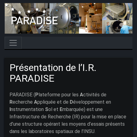
Présentation de l’I.R.
PARADISE
PARADISE (
P
lateforme pour les
A
ctivités de
R
echerche
A
ppliquée et de
D
éveloppement en
I
nstrumentation
S
ol et
E
mbarquée) est une
Infrastructure de Recherche (IR) pour la mise en place
d’une structure opérant les moyens d’essais présents
dans les laboratoires spatiaux de l’INSU.