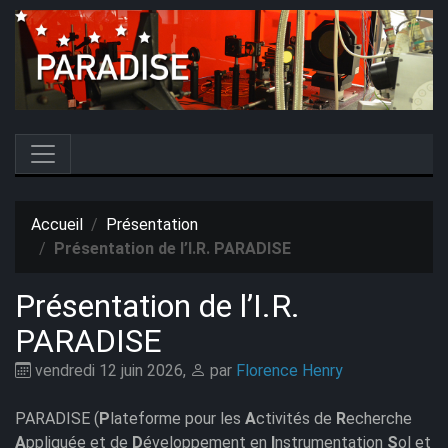
Accueil
Présentation
Présentation de l’I.R. PARADISE
Présentation de l’I.R.
PARADISE
vendredi 12 juin 2026
,
par
Florence Henry
PARADISE (
P
lateforme pour les
A
ctivités de
R
echerche
A
ppliquée et de
D
éveloppement en
I
nstrumentation
S
ol et